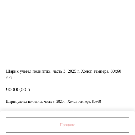
Шарик улетел полиптих, часть 3. 2025 г. Холст, темпера. 80x60
SKU:
90000,00
р.
Шарик улетел полиптих, часть 3. 2025 г. Холст, темпера. 80x60
За дополнительной информацией о ценах/габаритах/материалах обращайтесь
к менеджеру по номеру: +7 999 472 84 11