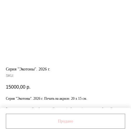
Серия "Экотоны". 2026 г.
SKU:
15000,00
р.
Серия "Экотоны". 2026 г. Печать на акриле. 20 х 15 см.
За дополнительной информацией о ценах/габаритах/материалах обращайтесь
к менеджеру по номеру: +7 999 472 84 11