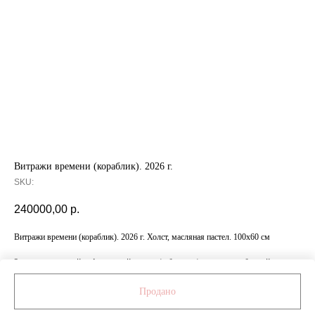
Витражи времени (кораблик). 2026 г.
SKU:
240000,00
р.
Витражи времени (кораблик). 2026 г. Холст, масляная пастел. 100х60 см
За дополнительной информацией о ценах/габаритах/материалах обращайтесь
к менеджеру по номеру: +7 999 472 84 11