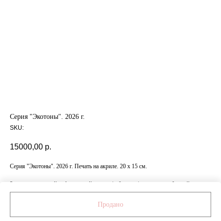
Серия "Экотоны". 2026 г.
SKU:
15000,00
р.
Серия "Экотоны". 2026 г. Печать на акриле. 20 х 15 см.
За дополнительной информацией о ценах/габаритах/материалах обращайтесь
к менеджеру по номеру: +7 999 472 84 11