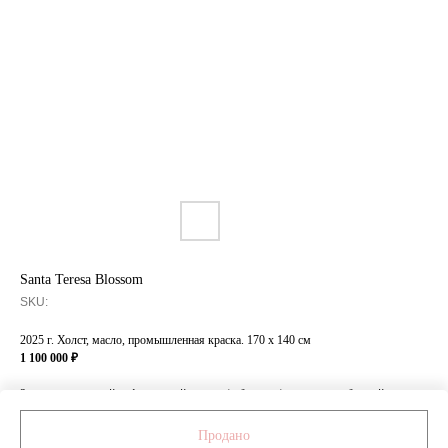
Santa Teresa Blossom
SKU:
2025 г. Холст, масло, промышленная краска. 170 x 140 см
1 100 000 ₽
За дополнительной информацией о ценах/габаритах/материалах обращайтесь
к менеджеру по номеру: +7 999 472 84 11