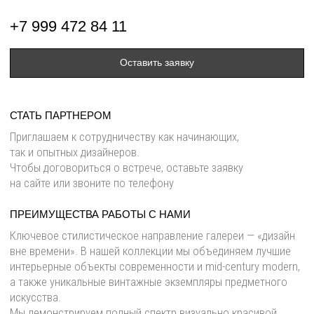
Приглашаем к сотрудничеству как начинающих,
так и опытных дизайнеров.
Чтобы договориться о встрече, оставьте заявку
на сайте или звоните по телефону
ПРЕИМУЩЕСТВА РАБОТЫ С НАМИ
Ключевое стилистическое направление галереи — «дизайн
вне времени». В нашей коллекции мы объединяем лучшие
интерьерные объекты современности и mid-century modern,
а также уникальные винтажные экземпляры предметного
искусства.
Мы демонстрируем полный спектр визуально красивой
и функциональной мебели премиум класса, которая
сочетает в себе классику и мастерство с современными
формами и смелыми экспериментами. Кухни, гардеробные,
спальни, гостиные зоны, а также свет и декор, — все, что
нужно для создания эстетически целостного интерьера.
Также в галерее развито направление консьерж услуг —
мы можем подобрать и доставить мебель, предметы декора
и искусства под индивидуальный запрос.
ГАЛЕРЕЯ В РОСТОВЕ-НА-ДОНУ
Вы можете посетить нашу галерею вместе с клиентами
и соприкоснуться с мебелью избранных российских
и зарубежных производителей, вживую оценив
ее эстетические и функциональные преимущества.