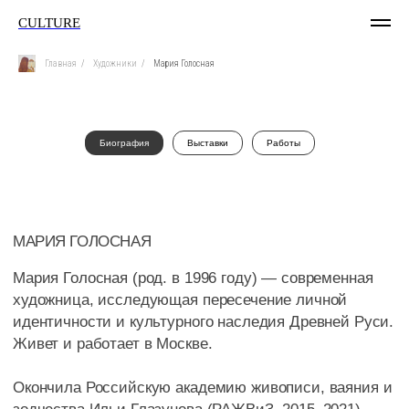
CULTURE
Главная
/
Художники
/
Мария Голосная
Биография
Выставки
Работы
МАРИЯ ГОЛОСНАЯ
Мария Голосная (род. в 1996 году) — современная
художница, исследующая пересечение личной
идентичности и культурного наследия Древней Руси.
Живет и работает в Москве.
Окончила Российскую академию живописи, ваяния и
зодчества Ильи Глазунова (РАЖВиЗ, 2015–2021),
ассистентуру-стажировку РАЖВиЗ (2021–2023),
участник Лаборатории современного искусства ЦЕХ
(2024).
В своих работах использует темперу и иконописные
приёмы, создавая вневременные, созерцательные
образы. Повторяющиеся фигуры женщин и детей