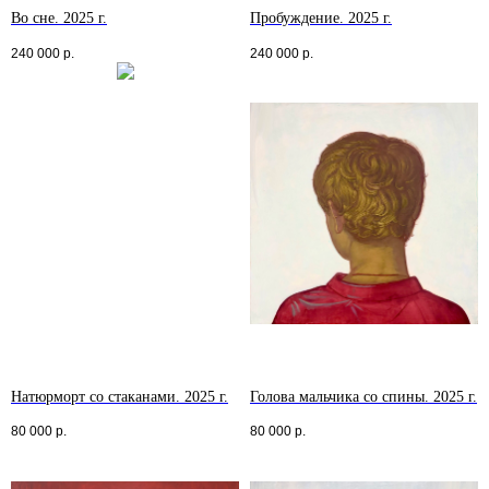
Во сне. 2025 г.
Пробуждение. 2025 г.
240 000
р.
240 000
р.
ПОДПИСАТЬСЯ НА РАССЫЛКУ
Я согласен на обработку
персональных данных
Подписаться
СОТРУДНИЧЕСТВО
О ГАЛЕРЕЕ
Натюрморт со стаканами. 2025 г.
Голова мальчика со спины. 2025 г.
НОВОСТИ
КОНТАКТЫ
80 000
р.
80 000
р.
Политика конфиденциальности