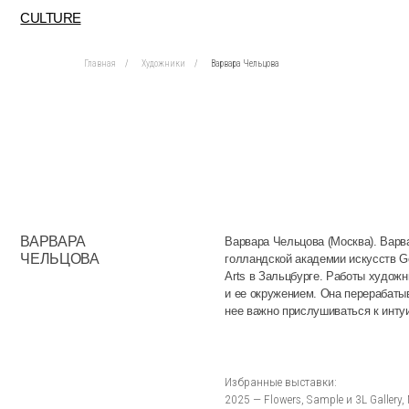
CULTURE
Главная
/
Художники
/
Варвара Чельцова
ВАРВАРА
Варвара Чельцова (Москва). Варвара Чельц
ЧЕЛЬЦОВА
голландской академии искусств Gerrit Rietv
Arts в Зальцбурге. Работы художницы рожд
и ее окружением. Она перерабатывает пер
нее важно прислушиваться к интуиции, кот
Избранные выставки:
2025 — Flowers, Sample и 3L Gallery, Москва;
2025 — «Ускользающие души», галерея Serene
2022 — «Среда обитания», групповая выстав
2021 — «Бульвар Софи Варен», совместно с 