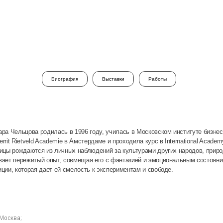
О ГАЛЕРЕЕ
ХУ
Биография
Выставки
Работы
ова родилась в 1996 году, училась в Московском институте бизнеса дизайна,
eld Academie в Амстердаме и проходила курс в International Academy of Fine
аются из личных наблюдений за культурами других народов, природой
ежитый опыт, совмещая его с фантазией и эмоциональным состоянием. Для
орая даeт ей смелость к экспериментам и свободе.
, Москва;
ка, Московский музей современного искусства & Sample Design, Москва;
Соней Чельцовой, Lobby, Москва;